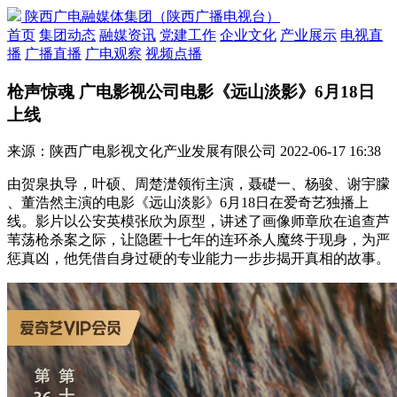
陕西广电融媒体集团（陕西广播电视台）
首页
集团动态
融媒资讯
党建工作
企业文化
产业展示
电视直
播
广播直播
广电观察
视频点播
枪声惊魂 广电影视公司电影《远山淡影》6月18日
上线
来源：陕西广电影视文化产业发展有限公司
2022-06-17 16:38
由贺泉执导，叶硕、周楚濋领衔主演，聂礎一、杨骏、谢宇朦
、董浩然主演的电影《远山淡影》6月18日在爱奇艺独播上
线。影片以公安英模张欣为原型，讲述了画像师章欣在追查芦
苇荡枪杀案之际，让隐匿十七年的连环杀人魔终于现身，为严
惩真凶，他凭借自身过硬的专业能力一步步揭开真相的故事。