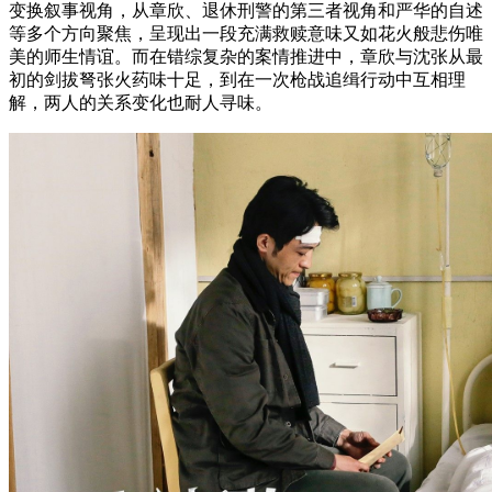
变换叙事视角，从章欣、退休刑警的第三者视角和严华的自述
等多个方向聚焦，呈现出一段充满救赎意味又如花火般悲伤唯
美的师生情谊。而在错综复杂的案情推进中，章欣与沈张从最
初的剑拔弩张火药味十足，到在一次枪战追缉行动中互相理
解，两人的关系变化也耐人寻味。