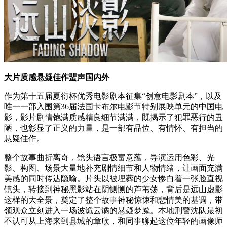
大片质感悬疑佳作蜚声国内外
作为第十五届夏衍杯优秀电影剧本征集“创意电影剧本”，以及
唯一一部入围第36届法国卡布尔电影节特别展映单元的中国电
影，影片剧情饱满质感精良细节满满，既揭示了犯罪恶行的丑
陋，也彰显了正义的力量，是一部有品位、有情怀、有担当的
悬疑佳作。
整个故事曲折离奇，镜头语言极富意蕴，导演运用色彩、光
影、构图、场景大量地补充剧情细节和人物情绪，让画面充满
美感的同时传达隐喻。片头以被埋葬的少女惨白着一张脸直视
镜头，转接到神秘黑影站在阴恻恻的芦苇荡，背后是远山虚影
这样的大全景，奠定了整个故事神秘惊悚和悲情美的基调，带
领观众立刻进入一场波诡云谲的悬疑梦魇。本地刑警沈队最初
不认可从上海来到县城的章欣，和同事聊起这位年轻的画像师