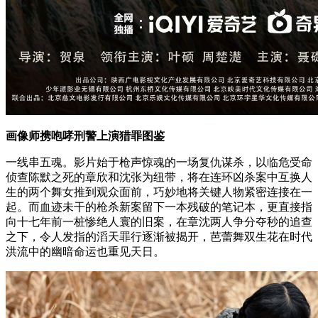
画像师携咆哮刑警上演猎罪图鉴
一线串五魂。影片始于枪声惊魂的一场复仇谋杀，以临危受命
侦查陈默之死的章欣和沈张为纽带，将在连环凶杀案中互换人
生的两个舞女推到观众面前，巧妙地将关键人物紧密连接在一
起。而血迹未干的枪杀新案留下一本残破的笔记本，更直接指
向十七年前一桩惨绝人寰的旧案，在章沈两人争分夺秒的追查
之下，令人发指的滔天罪行逐渐被揭开，芭蕾舞双生花在时代
洪流中的幽暗命运也重见天日。