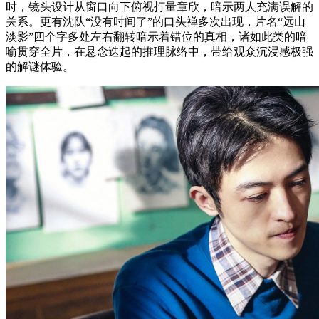
时，镜头设计从窗口向下俯视打量章欣，暗示两人充满误解的
关系。更有沈队“没有时间了”的口头禅多次出现，片名“远山
淡影”四个字多处左右翻转暗示着错位的真相，诸如此类的暗
喻贯穿全片，在悬念迭起的推理脉络中，带给观众沉浸感极强
的解谜体验。