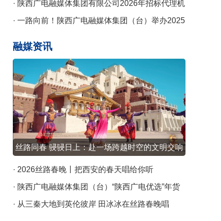
2026年知识产权宣传周活动
· 陕西广电融媒体集团有限公司2026年招标代理机
构备选库遴选工作的公告
· 一路向前！陕西广电融媒体集团（台）举办2025
记者节主题活动
融媒资讯
丝路同春 骎骎日上：赴一场跨越时空的文明交响
· 2026丝路春晚丨把西安的春天唱给你听
· 陕西广电融媒体集团（台）“陕西广电优选”年货
节元旦启幕
· 从三秦大地到英伦彼岸 田冰冰在丝路春晚唱