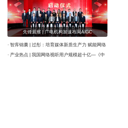
先锋观察 | 广电机构加速布局AIGC
· 智库锦囊 | 过彤：培育媒体新质生产力 赋能网络
视听新发展
· 产业热点 | 我国网络视听用户规模超十亿—《中
国网络视听发展研究报告（2024）》发布